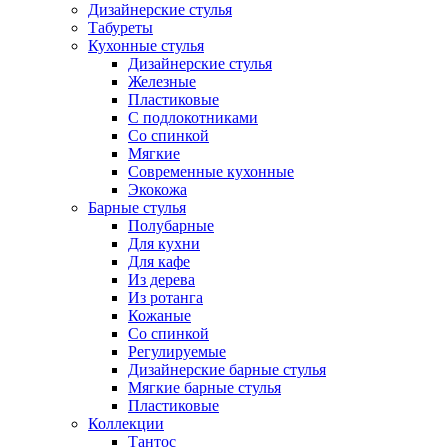
Дизайнерские стулья
Табуреты
Кухонные стулья
Дизайнерские стулья
Железные
Пластиковые
С подлокотниками
Со спинкой
Мягкие
Современные кухонные
Экокожа
Барные стулья
Полубарные
Для кухни
Для кафе
Из дерева
Из ротанга
Кожаные
Со спинкой
Регулируемые
Дизайнерские барные стулья
Мягкие барные стулья
Пластиковые
Коллекции
Тантос