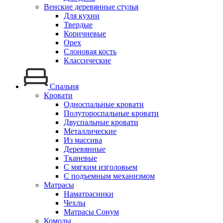
Венские деревянные стулья
Для кухни
Твердые
Коричневые
Орех
Слоновая кость
Классические
Спальня
Кровати
Односпальные кровати
Полутороспальные кровати
Двуспальные кровати
Металлические
Из массива
Деревянные
Тканевые
С мягким изголовьем
С подъемным механизмом
Матрасы
Наматрасники
Чехлы
Матрасы Сонум
Комоды