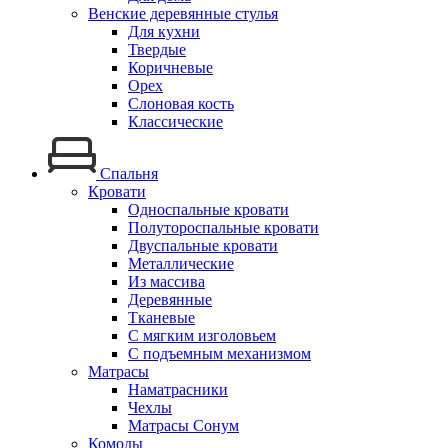
Венские деревянные стулья
Для кухни
Твердые
Коричневые
Орех
Слоновая кость
Классические
Спальня
Кровати
Односпальные кровати
Полутороспальные кровати
Двуспальные кровати
Металлические
Из массива
Деревянные
Тканевые
С мягким изголовьем
С подъемным механизмом
Матрасы
Наматрасники
Чехлы
Матрасы Сонум
Комоды