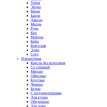
Тенея
Эйден
Мони
Барли
Даксон
Миэль
Рэди
Кен
Мэйтон
Кейн
Бергольф
Элин
Соул
Поворотные
Кресла без колесиков
Со спинкой
Мягкие
Офисные
Круглые
Черные
Белые
С подлокотниками
Для кухни
Обеденные
Для дома