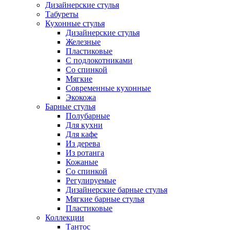
Дизайнерские стулья
Табуреты
Кухонные стулья
Дизайнерские стулья
Железные
Пластиковые
С подлокотниками
Со спинкой
Мягкие
Современные кухонные
Экокожа
Барные стулья
Полубарные
Для кухни
Для кафе
Из дерева
Из ротанга
Кожаные
Со спинкой
Регулируемые
Дизайнерские барные стулья
Мягкие барные стулья
Пластиковые
Коллекции
Тантос