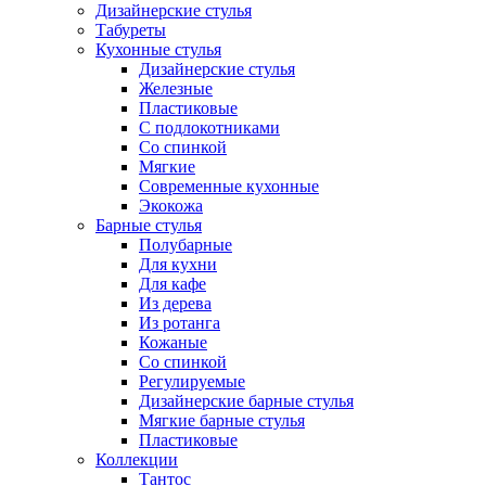
Дизайнерские стулья
Табуреты
Кухонные стулья
Дизайнерские стулья
Железные
Пластиковые
С подлокотниками
Со спинкой
Мягкие
Современные кухонные
Экокожа
Барные стулья
Полубарные
Для кухни
Для кафе
Из дерева
Из ротанга
Кожаные
Со спинкой
Регулируемые
Дизайнерские барные стулья
Мягкие барные стулья
Пластиковые
Коллекции
Тантос