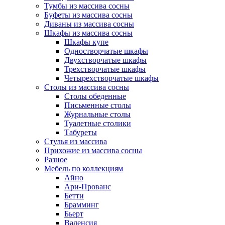
Тумбы из массива сосны
Буфеты из массива сосны
Диваны из массива сосны
Шкафы из массива сосны
Шкафы купе
Одностворчатые шкафы
Двухстворчатые шкафы
Трехстворчатые шкафы
Четырехстворчатые шкафы
Столы из массива сосны
Столы обеденные
Письменные столы
Журнальные столы
Туалетные столики
Табуреты
Стулья из массива
Прихожие из массива сосны
Разное
Мебель по коллекциям
Айно
Ари-Прованс
Бетти
Брамминг
Бьерт
Валенсия