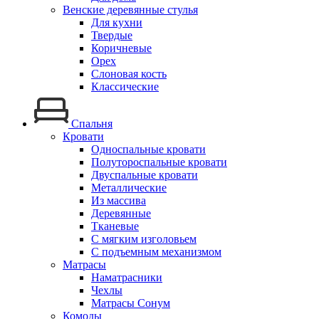
Венские деревянные стулья
Для кухни
Твердые
Коричневые
Орех
Слоновая кость
Классические
Спальня
Кровати
Односпальные кровати
Полутороспальные кровати
Двуспальные кровати
Металлические
Из массива
Деревянные
Тканевые
С мягким изголовьем
С подъемным механизмом
Матрасы
Наматрасники
Чехлы
Матрасы Сонум
Комоды