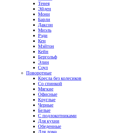
Тенея
Эйден
Мони
Барли
Даксон
Миэль
Рэди
Кен
Мэйтон
Кейн
Бергольф
Элин
Соул
Поворотные
Кресла без колесиков
Со спинкой
Мягкие
Офисные
Круглые
Черные
Белые
С подлокотниками
Для кухни
Обеденные
Для дома