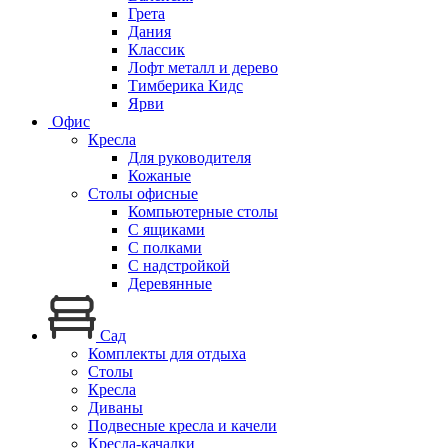
Грета
Дания
Классик
Лофт металл и дерево
Тимберика Кидс
Ярви
Офис
Кресла
Для руководителя
Кожаные
Столы офисные
Компьютерные столы
С ящиками
С полками
С надстройкой
Деревянные
Сад
Комплекты для отдыха
Столы
Кресла
Диваны
Подвесные кресла и качели
Кресла-качалки