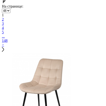
На странице:
1
2
3
4
5
...
148
>