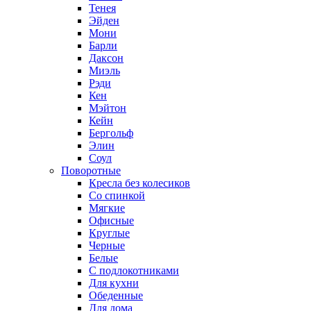
Тенея
Эйден
Мони
Барли
Даксон
Миэль
Рэди
Кен
Мэйтон
Кейн
Бергольф
Элин
Соул
Поворотные
Кресла без колесиков
Со спинкой
Мягкие
Офисные
Круглые
Черные
Белые
С подлокотниками
Для кухни
Обеденные
Для дома