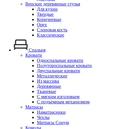
Венские деревянные стулья
Для кухни
Твердые
Коричневые
Орех
Слоновая кость
Классические
Спальня
Кровати
Односпальные кровати
Полутороспальные кровати
Двуспальные кровати
Металлические
Из массива
Деревянные
Тканевые
С мягким изголовьем
С подъемным механизмом
Матрасы
Наматрасники
Чехлы
Матрасы Сонум
Комоды