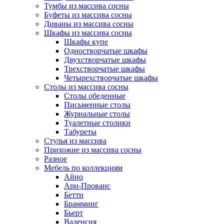
Тумбы из массива сосны
Буфеты из массива сосны
Диваны из массива сосны
Шкафы из массива сосны
Шкафы купе
Одностворчатые шкафы
Двухстворчатые шкафы
Трехстворчатые шкафы
Четырехстворчатые шкафы
Столы из массива сосны
Столы обеденные
Письменные столы
Журнальные столы
Туалетные столики
Табуреты
Стулья из массива
Прихожие из массива сосны
Разное
Мебель по коллекциям
Айно
Ари-Прованс
Бетти
Брамминг
Бьерт
Валенсия