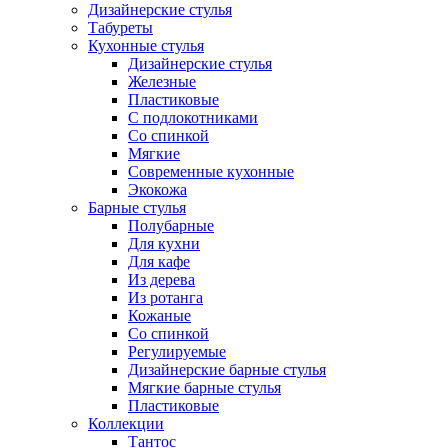
Дизайнерские стулья
Табуреты
Кухонные стулья
Дизайнерские стулья
Железные
Пластиковые
С подлокотниками
Со спинкой
Мягкие
Современные кухонные
Экокожа
Барные стулья
Полубарные
Для кухни
Для кафе
Из дерева
Из ротанга
Кожаные
Со спинкой
Регулируемые
Дизайнерские барные стулья
Мягкие барные стулья
Пластиковые
Коллекции
Тантос