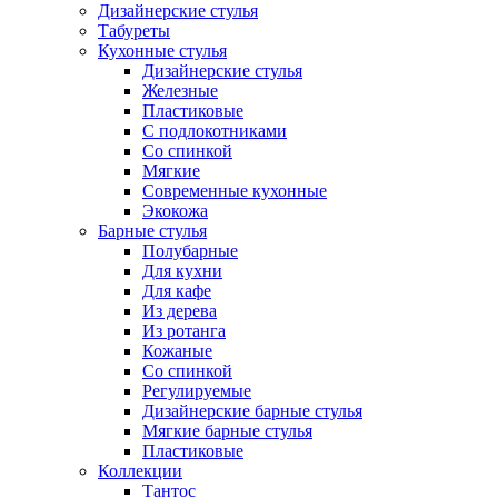
Дизайнерские стулья
Табуреты
Кухонные стулья
Дизайнерские стулья
Железные
Пластиковые
С подлокотниками
Со спинкой
Мягкие
Современные кухонные
Экокожа
Барные стулья
Полубарные
Для кухни
Для кафе
Из дерева
Из ротанга
Кожаные
Со спинкой
Регулируемые
Дизайнерские барные стулья
Мягкие барные стулья
Пластиковые
Коллекции
Тантос