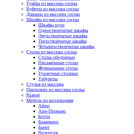
Тумбы из массива сосны
Буфеты из массива сосны
Диваны из массива сосны
Шкафы из массива сосны
Шкафы купе
Одностворчатые шкафы
Двухстворчатые шкафы
Трехстворчатые шкафы
Четырехстворчатые шкафы
Столы из массива сосны
Столы обеденные
Письменные столы
Журнальные столы
Туалетные столики
Табуреты
Стулья из массива
Прихожие из массива сосны
Разное
Мебель по коллекциям
Айно
Ари-Прованс
Бетти
Брамминг
Бьерт
Валенсия