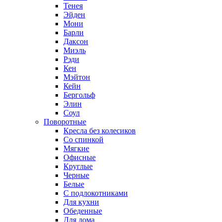
Тенея
Эйден
Мони
Барли
Даксон
Миэль
Рэди
Кен
Мэйтон
Кейн
Бергольф
Элин
Соул
Поворотные
Кресла без колесиков
Со спинкой
Мягкие
Офисные
Круглые
Черные
Белые
С подлокотниками
Для кухни
Обеденные
Для дома