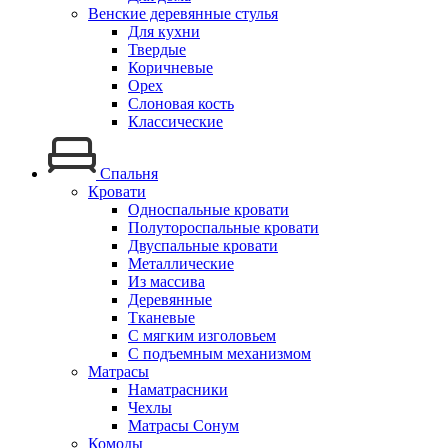
Венские деревянные стулья
Для кухни
Твердые
Коричневые
Орех
Слоновая кость
Классические
Спальня
Кровати
Односпальные кровати
Полутороспальные кровати
Двуспальные кровати
Металлические
Из массива
Деревянные
Тканевые
С мягким изголовьем
С подъемным механизмом
Матрасы
Наматрасники
Чехлы
Матрасы Сонум
Комоды