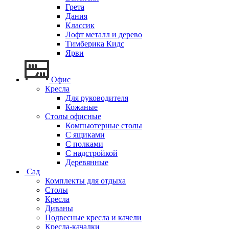
Грета
Дания
Классик
Лофт металл и дерево
Тимберика Кидс
Ярви
Офис
Кресла
Для руководителя
Кожаные
Столы офисные
Компьютерные столы
С ящиками
С полками
С надстройкой
Деревянные
Сад
Комплекты для отдыха
Столы
Кресла
Диваны
Подвесные кресла и качели
Кресла-качалки