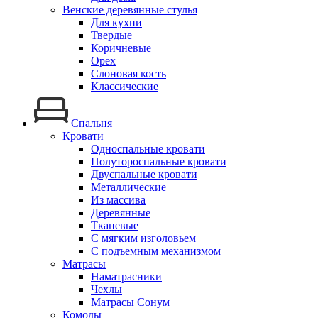
Венские деревянные стулья
Для кухни
Твердые
Коричневые
Орех
Слоновая кость
Классические
Спальня
Кровати
Односпальные кровати
Полутороспальные кровати
Двуспальные кровати
Металлические
Из массива
Деревянные
Тканевые
С мягким изголовьем
С подъемным механизмом
Матрасы
Наматрасники
Чехлы
Матрасы Сонум
Комоды