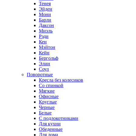
Тенея
Эйден
Мони
Барли
Даксон
Миэль
Рэди
Кен
Мэйтон
Кейн
Бергольф
Элин
Соул
Поворотные
Кресла без колесиков
Со спинкой
Мягкие
Офисные
Круглые
Черные
Белые
С подлокотниками
Для кухни
Обеденные
Для дома