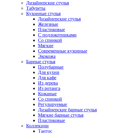
Дизайнерские стулья
Табуреты
Кухонные стулья
Дизайнерские стулья
Железные
Пластиковые
С подлокотниками
Со спинкой
Мягкие
Современные кухонные
Экокожа
Барные стулья
Полубарные
Для кухни
Для кафе
Из дерева
Из ротанга
Кожаные
Со спинкой
Регулируемые
Дизайнерские барные стулья
Мягкие барные стулья
Пластиковые
Коллекции
Тантос