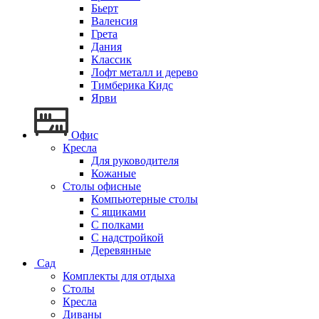
Бьерт
Валенсия
Грета
Дания
Классик
Лофт металл и дерево
Тимберика Кидс
Ярви
Офис
Кресла
Для руководителя
Кожаные
Столы офисные
Компьютерные столы
С ящиками
С полками
С надстройкой
Деревянные
Сад
Комплекты для отдыха
Столы
Кресла
Диваны