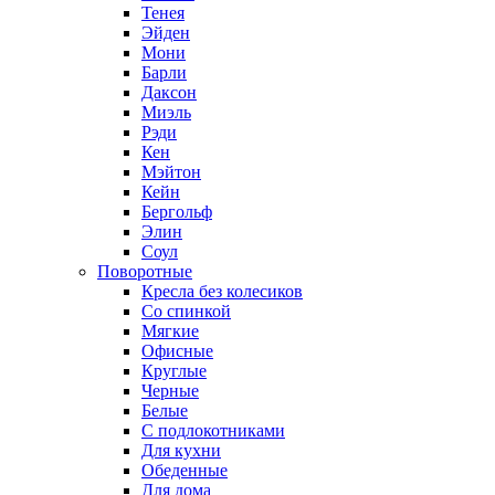
Тенея
Эйден
Мони
Барли
Даксон
Миэль
Рэди
Кен
Мэйтон
Кейн
Бергольф
Элин
Соул
Поворотные
Кресла без колесиков
Со спинкой
Мягкие
Офисные
Круглые
Черные
Белые
С подлокотниками
Для кухни
Обеденные
Для дома