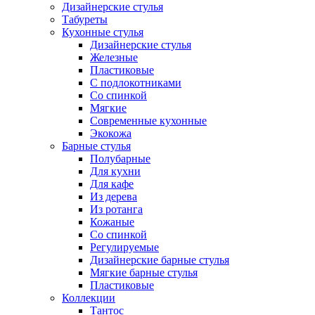
Дизайнерские стулья
Табуреты
Кухонные стулья
Дизайнерские стулья
Железные
Пластиковые
С подлокотниками
Со спинкой
Мягкие
Современные кухонные
Экокожа
Барные стулья
Полубарные
Для кухни
Для кафе
Из дерева
Из ротанга
Кожаные
Со спинкой
Регулируемые
Дизайнерские барные стулья
Мягкие барные стулья
Пластиковые
Коллекции
Тантос