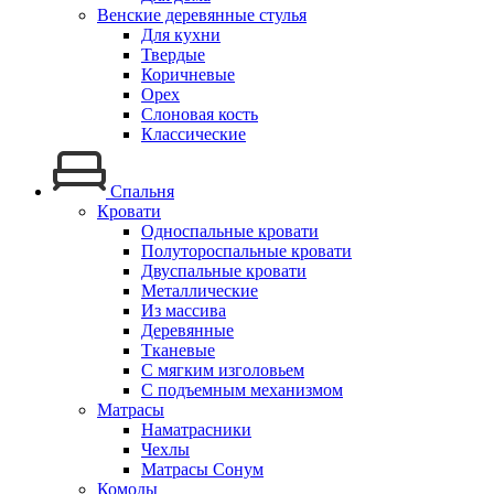
Венские деревянные стулья
Для кухни
Твердые
Коричневые
Орех
Слоновая кость
Классические
Спальня
Кровати
Односпальные кровати
Полутороспальные кровати
Двуспальные кровати
Металлические
Из массива
Деревянные
Тканевые
С мягким изголовьем
С подъемным механизмом
Матрасы
Наматрасники
Чехлы
Матрасы Сонум
Комоды