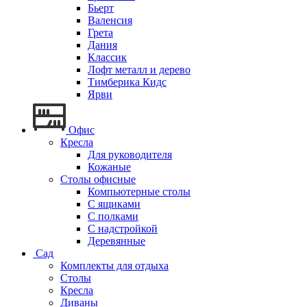
Бьерт
Валенсия
Грета
Дания
Классик
Лофт металл и дерево
Тимберика Кидс
Ярви
Офис
Кресла
Для руководителя
Кожаные
Столы офисные
Компьютерные столы
С ящиками
С полками
С надстройкой
Деревянные
Сад
Комплекты для отдыха
Столы
Кресла
Диваны